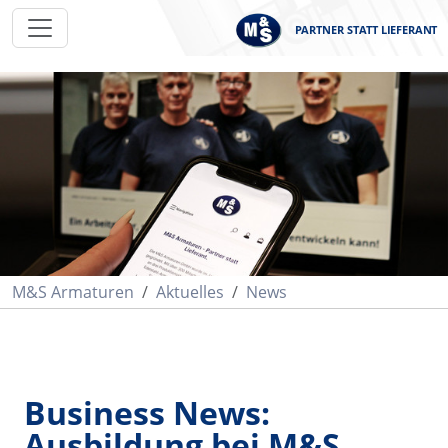
PARTNER STATT LIEFERANT
M&S Armaturen
Aktuelles
News
Business News:
Ausbildung bei M&S