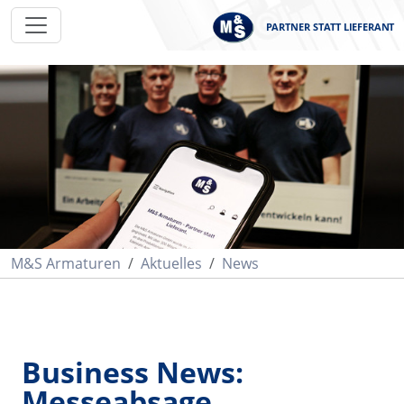
PARTNER STATT LIEFERANT
M&S Armaturen
Aktuelles
News
Business News:
Messeabsage