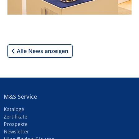
Alle News anzeigen
M&S Service
Kataloge
Zertifikate
Prospekte
Newsletter